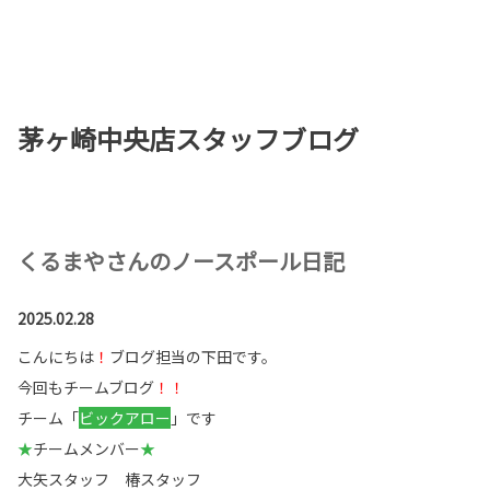
お店を探す
新車を探す
茅ヶ崎中央店スタッフブログ
中古車を探す
点検・整備をする
新車購入ガイド
くるまやさんのノースポール日記
お得情報
2025.02.28
こんにちは
！
ブログ担当の下田です。
地域応援活動
今回もチームブログ
！！
企業情報
採用情報
チーム「
ビックアロー
」です
★
チームメンバー
★
法人のお客様
大矢スタッフ 椿スタッフ