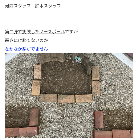
各種予約
河西スタッフ 鈴木スタッフ
事故・故障受付センター
[受付]
24時間,365日対応
0800-080-5365
第二弾で挑戦したノースポール
ですが
寒さには勝てないのか…
なかなか芽がでません