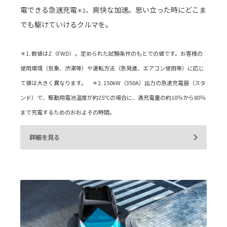
電できる急速充電
、爽快な加速。思い立った時にどこま
＊2
でも駆けていけるクルマを。
＊1. 数値はZ（FWD）。定められた試験条件のもとでの値です。お客様の
使用環境（気象、渋滞等）や運転方法（急発進、エアコン使用等）に応じ
て値は大きく異なります。 ＊2. 150kW（350A）出力の急速充電器（スタ
ンド）で、駆動用電池温度が約25℃の場合に、満充電量の約10％から80％
まで充電するためのおおよその時間。
詳細を見る