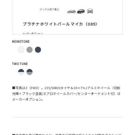
アングル切り替え
プラチナホワイトパールマイカ〈089〉
メーカーオプション
MONOTONE
TWO TONE
■写真はZ（FWD）。235/50R20タイヤ＆20×7½Jアルミホイール（切削
光輝＋ブラック塗装/エアロホイールカバー/センターオーナメント付）は
メーカーオプション。