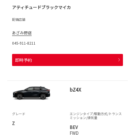
アティチュードブラックマイカ
配備店舗
あざみ野店
045-911-8211
即時予約
bZ4X
グレード
エンジンタイプ
/駆動方式/
トランス
ミッション
/排気量
Z
BEV
FWD