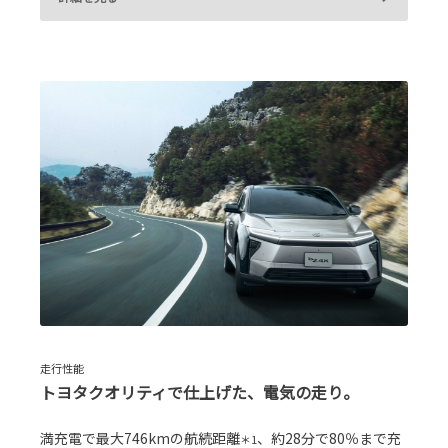
走行性能
トヨタクオリティで仕上げた、電気の走り。
満充電で最大746kmの航続距離
、約28分で80％まで充
＊1