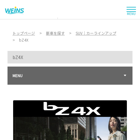
MENU
お店を探す
トップページ
新車を探す
SUV｜カーラインアップ
bZ4X
新車を探す
bZ4X
中古車を探す
点検・整備をする
MENU
新車購入ガイド
お得情報
地域応援活動
企業情報
採用情報