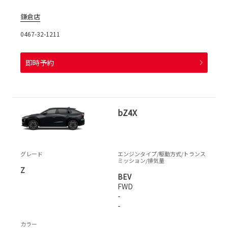
鎌倉店
0467-32-1211
即時予約
bZ4X
グレード
エンジンタイプ
/駆動方式/
トランス
ミッション
/排気量
Z
BEV
FWD
-
-
カラー