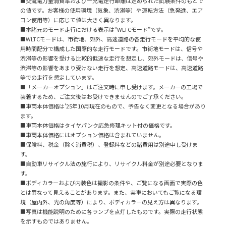
■交流電力量消費率および一充電走行距離は定められた試験条件のもとで
の値です。お客様の使用環境（気象、渋滞等）や運転方法（急発進、エア
コン使用等）に応じて値は大きく異なります。
■本諸元のモード走行における表示は“WLTCモード”です。
■WLTCモードは、市街地、郊外、高速道路の各走行モードを平均的な使
用時間配分で構成した国際的な走行モードです。市街地モードは、信号や
渋滞等の影響を受ける比較的低速な走行を想定し、郊外モードは、信号や
渋滞等の影響をあまり受けない走行を想定、高速道路モードは、高速道路
等での走行を想定しています。
■「メーカーオプション」はご注文時に申し受けます。メーカーの工場で
装着するため、ご注文後はお受けできませんのでご了承ください。
■車両本体価格は'25年10月現在のもので、予告なく変更となる場合があり
ます。
■車両本体価格はタイヤパンク応急修理キット付の価格です。
■車両本体価格にはオプション価格は含まれていません。
■保険料、税金（除く消費税）、登録料などの諸費用は別途申し受けま
す。
■自動車リサイクル法の施行により、リサイクル料金が別途必要となりま
す。
■ボディカラーおよび内装色は撮影の条件や、ご覧になる画面で実際の色
とは異なって見えることがあります。また、実車においてもご覧になる環
境（屋内外、光の角度等）により、ボディカラーの見え方は異なります。
■写真は機能説明のために各ランプを点灯したものです。実際の走行状態
を示すものではありません。