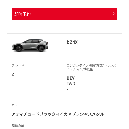
即時予約
bZ4X
グレード
エンジンタイプ
/駆動方式/
トランス
ミッション
/排気量
Z
BEV
FWD
-
-
カラー
アティチュードブラックマイカ×プレシャスメタル
配備店舗