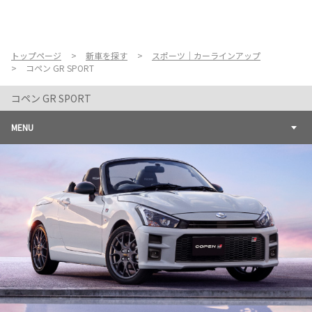
お店を探す
新車を探す
トップページ
新車を探す
スポーツ｜カーラインアップ
コペン GR SPORT
中古車を探す
コペン GR SPORT
点検・整備をする
MENU
新車購入ガイド
お得情報
地域応援活動
企業情報
採用情報
法人のお客様