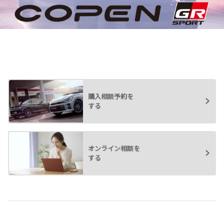
各種予約
事故・故障受付センター
[受付]
24時間,365日対応
0800-080-5365
購入相談予約を
する
オンライン相談を
する