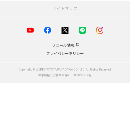
サイトマップ
お店を探す
店舗一覧
横浜市
リコール情報
川崎市
プライバシーポリシー
海老名・厚木エリア
小田原エリア
鎌倉・湘南エリア
Copyright © WEINS TOYOTA KANAGAWA CO.,LTD. All Rights Reserved.
相模原・大和エリア
神奈川県公安委員会 第451310005864号
横須賀・逗子・葉山・三浦
中古車販売店
各種専門店
移動展示会
営業日のご案内
新車を探す
SUV