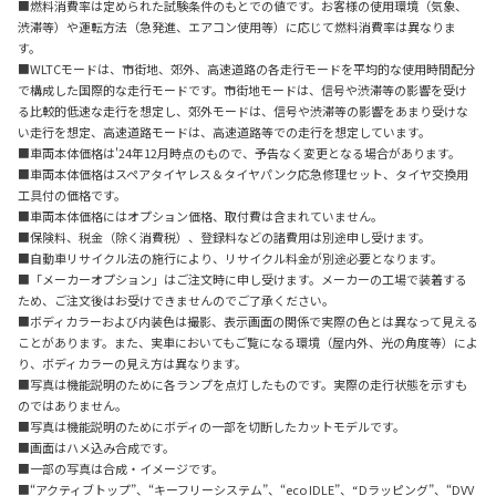
■燃料消費率は定められた試験条件のもとでの値です。お客様の使用環境（気象、
渋滞等）や運転方法（急発進、エアコン使用等）に応じて燃料消費率は異なりま
す。
■WLTCモードは、市街地、郊外、高速道路の各走行モードを平均的な使用時間配分
で構成した国際的な走行モードです。市街地モードは、信号や渋滞等の影響を受け
る比較的低速な走行を想定し、郊外モードは、信号や渋滞等の影響をあまり受けな
い走行を想定、高速道路モードは、高速道路等での走行を想定しています。
■車両本体価格は'24年12月時点のもので、予告なく変更となる場合があります。
■車両本体価格はスペアタイヤレス＆タイヤパンク応急修理セット、タイヤ交換用
工具付の価格です。
■車両本体価格にはオプション価格、取付費は含まれていません。
■保険料、税金（除く消費税）、登録料などの諸費用は別途申し受けます。
■自動車リサイクル法の施行により、リサイクル料金が別途必要となります。
■「メーカーオプション」はご注文時に申し受けます。メーカーの工場で装着する
ため、ご注文後はお受けできませんのでご了承ください。
■ボディカラーおよび内装色は撮影、表示画面の関係で実際の色とは異なって見える
ことがあります。また、実車においてもご覧になる環境（屋内外、光の角度等）によ
り、ボディカラーの見え方は異なります。
■写真は機能説明のために各ランプを点灯したものです。実際の走行状態を示すも
のではありません。
■写真は機能説明のためにボディの一部を切断したカットモデルです。
■画面はハメ込み合成です。
■一部の写真は合成・イメージです。
■“アクティブトップ”、“キーフリーシステム”、“eco IDLE”、“Dラッピング”、“DVV